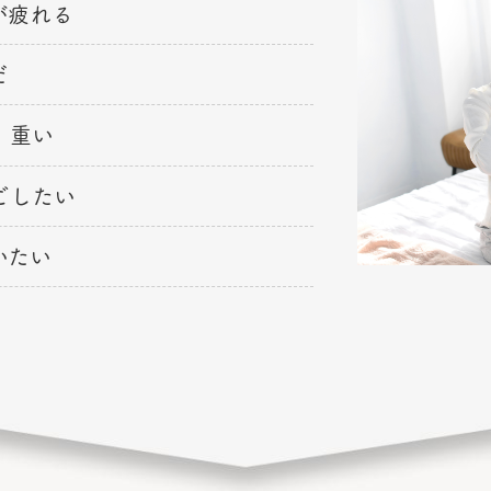
が疲れる
だ
、重い
ごしたい
いたい